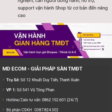
nghiệm, cần người đồng hành, hỗ trợ,
support vận hành Shop từ cơ bản đến nâng
cao
MD ECOM - GIẢI PHÁP SÀN TMĐT
Trụ Sở:
Số 12 Khuất Duy Tiến, Thanh Xuân
VP 1:
Số 541 Vũ Tông Phan
Hotline/Zalo tư vấn: 0862.152.601 (24/7)
Bộ phận CSKH : 0387.824.302