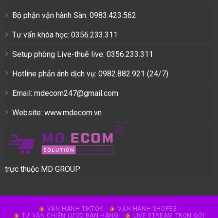
Bộ phận vận hành Sàn: 0983.423.562
Tư vấn khóa học: 0356.233.311
Setup phòng Live-thuê live: 0356.233.311
Hotline phản ánh dịch vụ: 0982.882.921 (24/7)
Email: mdecom247@gmail.com
Website:
www.mdecom.vn
trực thuộc MD GROUP
VẬN HÀNH TIKTOK
VẬN HÀNH SHOPEE
TƯ VẤN CHIẾN LƯỢC BÁN HÀNG
LIVE STREAM TRỌN GÓI