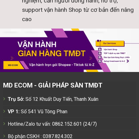
nghiệm, cần người đồng hành, hỗ trợ,
support vận hành Shop từ cơ bản đến nâng
cao
MD ECOM - GIẢI PHÁP SÀN TMĐT
Trụ Sở:
Số 12 Khuất Duy Tiến, Thanh Xuân
VP 1:
Số 541 Vũ Tông Phan
Hotline/Zalo tư vấn: 0862.152.601 (24/7)
Bộ phận CSKH : 0387.824.302