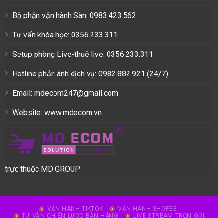
Bộ phận vận hành Sàn: 0983.423.562
Tư vấn khóa học: 0356.233.311
Setup phòng Live-thuê live: 0356.233.311
Hotline phản ánh dịch vụ: 0982.882.921 (24/7)
Email: mdecom247@gmail.com
Website:
www.mdecom.vn
trực thuộc MD GROUP
VẬN HÀNH TIKTOK
VẬN HÀNH SHOPEE
TƯ VẤN CHIẾN LƯỢC BÁN HÀNG
LIVE STREAM TRỌN GÓI