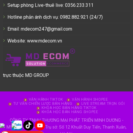
Setup phòng Live-thuê live: 0356.233.311
Hotline phản ánh dịch vụ: 0982.882.921 (24/7)
Email: mdecom247@gmail.com
Website:
www.mdecom.vn
trực thuộc MD GROUP
VẬN HÀNH TIKTOK
VẬN HÀNH SHOPEE
TƯ VẤN CHIẾN LƯỢC BÁN HÀNG
LIVE STREAM TRỌN GÓI
KHÓA HỌC BÁN HÀNG TIKTOK
KHÓA HỌC BÁN HÀNG SHOPEE
CÔNG TY TNHH THƯƠNG MẠI PHÁT TRIỂN MINH DƯƠNG -
MST: 0106925407 - Trụ sở: Số 12 Khuất Duy Tiến, Thanh Xuân,