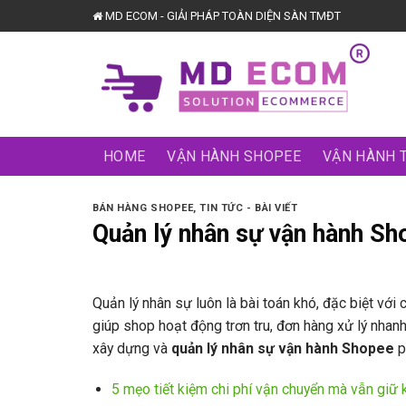
Skip
MD ECOM - GIẢI PHÁP TOÀN DIỆN SÀN TMĐT
to
content
HOME
VẬN HÀNH SHOPEE
VẬN HÀNH 
BÁN HÀNG SHOPEE
,
TIN TỨC - BÀI VIẾT
Quản lý nhân sự vận hành Sh
Quản lý nhân sự luôn là bài toán khó, đặc biệt vớ
giúp shop hoạt động trơn tru, đơn hàng xử lý nhan
xây dựng và
quản lý nhân sự vận hành Shopee
p
5 mẹo tiết kiệm chi phí vận chuyển mà vẫn giữ 