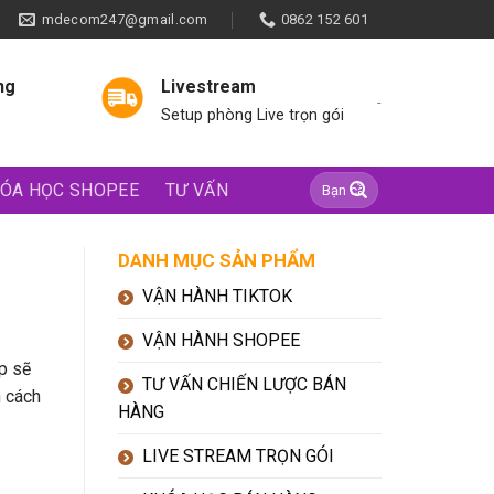
mdecom247@gmail.com
0862 152 601
ng
Livestream
-
Setup phòng Live trọn gói
ÓA HỌC SHOPEE
TƯ VẤN
DANH MỤC SẢN PHẨM
VẬN HÀNH TIKTOK
VẬN HÀNH SHOPEE
p sẽ
TƯ VẤN CHIẾN LƯỢC BÁN
n cách
HÀNG
LIVE STREAM TRỌN GÓI