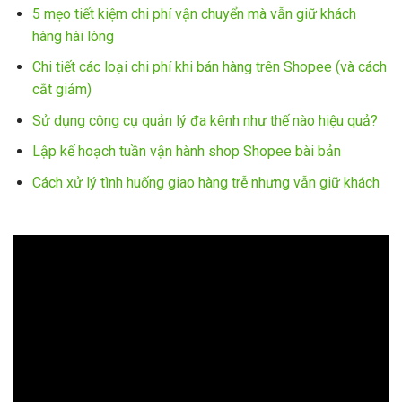
5 mẹo tiết kiệm chi phí vận chuyển mà vẫn giữ khách
hàng hài lòng
Chi tiết các loại chi phí khi bán hàng trên Shopee (và cách
cắt giảm)
Sử dụng công cụ quản lý đa kênh như thế nào hiệu quả?
Lập kế hoạch tuần vận hành shop Shopee bài bản
Cách xử lý tình huống giao hàng trễ nhưng vẫn giữ khách